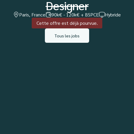
Designer
Paris, France
90k€ - 120k€ + BSPCE
Hybride
Cette offre est déjà pourvue.
Tous les jobs