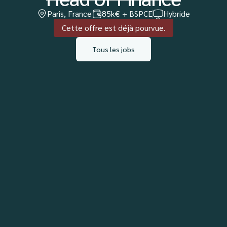
Paris, France
85k€ + BSPCE
Hybride
Cette offre est déjà pourvue.
Tous les jobs